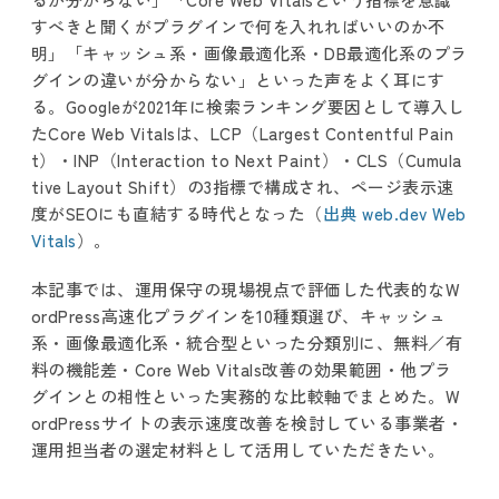
すべきと聞くがプラグインで何を入れればいいのか不
明」「キャッシュ系・画像最適化系・DB最適化系のプラ
グインの違いが分からない」といった声をよく耳にす
る。Googleが2021年に検索ランキング要因として導入し
たCore Web Vitalsは、LCP（Largest Contentful Pain
t）・INP（Interaction to Next Paint）・CLS（Cumula
tive Layout Shift）の3指標で構成され、ページ表示速
度がSEOにも直結する時代となった（
出典 web.dev Web
Vitals
）。
本記事では、運用保守の現場視点で評価した代表的なW
ordPress高速化プラグインを10種類選び、キャッシュ
系・画像最適化系・統合型といった分類別に、無料／有
料の機能差・Core Web Vitals改善の効果範囲・他プラ
グインとの相性といった実務的な比較軸でまとめた。W
ordPressサイトの表示速度改善を検討している事業者・
運用担当者の選定材料として活用していただきたい。