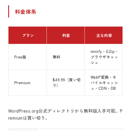
料金体系
プラン
料金
主な内容
minify・GZip・
Free版
無料
ブラウザキャッ
シュ
WebP変換・モ
$49.99（買い切
Premium
バイルキャッシ
り）
ュ・CDN・DB
WordPress.org公式ディレクトリから無料版入手可能。P
remiumは買い切り。