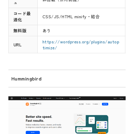
ュ
コード最
CSS/JS/HTML minify・結合
適化
無料版
あり
https://wordpress.org/plugins/autop
URL
timize/
Hummingbird