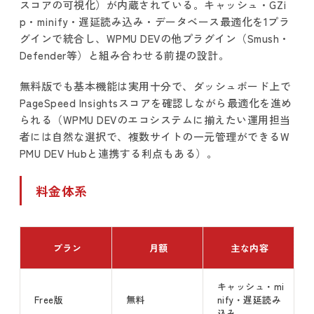
スコアの可視化）が内蔵されている。キャッシュ・GZi
p・minify・遅延読み込み・データベース最適化を1プラ
グインで統合し、WPMU DEVの他プラグイン（Smush・
Defender等）と組み合わせる前提の設計。
無料版でも基本機能は実用十分で、ダッシュボード上で
PageSpeed Insightsスコアを確認しながら最適化を進め
られる（WPMU DEVのエコシステムに揃えたい運用担当
者には自然な選択で、複数サイトの一元管理ができるW
PMU DEV Hubと連携する利点もある）。
料金体系
プラン
月額
主な内容
キャッシュ・mi
Free版
無料
nify・遅延読み
込み