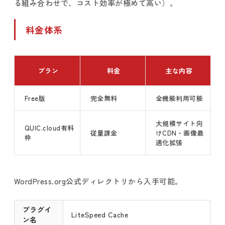
る組み合わせで、コスト効率が極めて高い）。
料金体系
プラン
料金
主な内容
Free版
完全無料
全機能利用可能
大規模サイト向
QUIC.cloud有料
従量課金
けCDN・画像最
枠
適化拡張
WordPress.org公式ディレクトリから入手可能。
プラグイ
LiteSpeed Cache
ン名