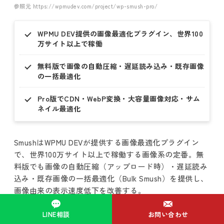
参照元 https://wpmudev.com/project/wp-smush-pro/
WPMU DEV提供の画像最適化プラグイン、世界100
万サイト以上で稼働
無料版で画像の自動圧縮・遅延読み込み・既存画像
の一括最適化
Pro版でCDN・WebP変換・大容量画像対応・サム
ネイル最適化
SmushはWPMU DEVが提供する画像最適化プラグイン
で、世界100万サイト以上で稼働する画像系の定番。無
料版でも画像の自動圧縮（アップロード時）・遅延読み
込み・既存画像の一括最適化（Bulk Smush）を提供し、
画像由来の表示速度低下を改善する。
WordPress運用ではコンテンツ追加とともに画像が積み
LINE相談
お問い合わせ