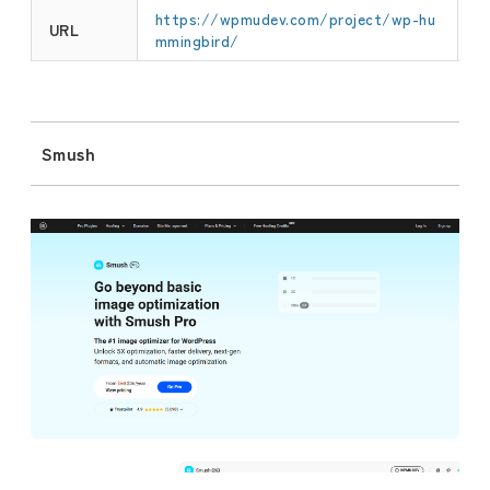
https://wpmudev.com/project/wp-hu
URL
mmingbird/
Smush