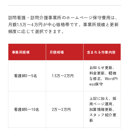
訪問看護・訪問介護事業所のホームページ保守費用は、
月額1.5万〜4万円が中心価格帯です。事業所規模と更新
頻度に応じて選択できます。
事業所規模
月額相場
含まれる作業内容
お知らせ更新、
料金更新、軽微
看護師3〜5名
1.5万〜2万円
な修正、WordPr
ess保守
上記に加え、採
用ページ運用、
看護師5〜10名
2万〜3万円
加算情報更新、
スタッフ紹介更
新