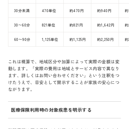
30分未満
470単位
約470円
約940円
約
30〜60分
821単位
約821円
約1,642円
約
60〜90分
1,125単位
約1,125円
約2,250円
約
これは概算で、地域区分や加算によって実際の金額は変
動します。「実際の費用は地域とサービス内容で異なり
ます、詳しくはお問い合わせください」という注釈をつ
けたうえで、目安として開示することが家族の安心につ
ながります。
医療保険利用時の対象疾患を明示する