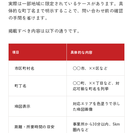
実際は一部地域に限定されているケースがあります。具
体的な町丁名まで明示することで、問い合わせ前の確認
の手間を省けます。
掲載すべき内容は以下の通りです。
項目
具体的な内容
市区町村名
○○市、××区など
○○町、××丁目など、対
町丁名
応可能な町名を列挙
対応エリアを色塗りで示し
地図表示
た地図画像
事業所から30分以内、5km
距離・所要時間の目安
圏内など