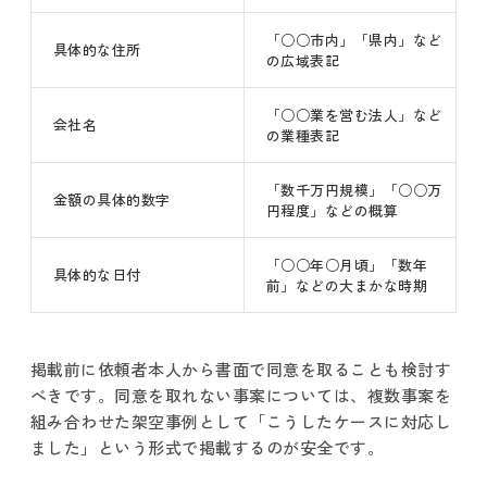
「○○市内」「県内」など
具体的な住所
の広域表記
「○○業を営む法人」など
会社名
の業種表記
「数千万円規模」「○○万
金額の具体的数字
円程度」などの概算
「○○年○月頃」「数年
具体的な日付
前」などの大まかな時期
掲載前に依頼者本人から書面で同意を取ることも検討す
べきです。同意を取れない事案については、複数事案を
組み合わせた架空事例として「こうしたケースに対応し
ました」という形式で掲載するのが安全です。