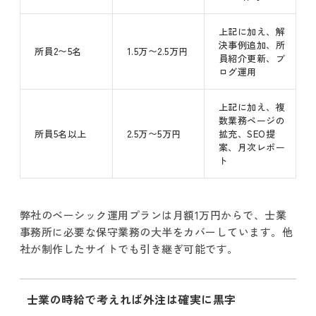
上記に加え、解
決事例追加、所
所員2〜5名
1.5万〜2.5万円
員紹介更新、ブ
ログ運用
上記に加え、複
数業務ページの
所員5名以上
2.5万〜5万円
拡充、SEO提
案、月次レポー
ト
弊社のベーシック運用プランは月額1万円からで、士業
事務所に必要な保守業務の大半をカバーしています。他
社が制作したサイトでも引き継ぎ可能です。
士業の時給で考えれば外注は確実に黒字