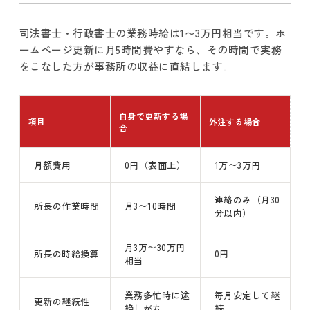
司法書士・行政書士の業務時給は1〜3万円相当です。ホ
ームページ更新に月5時間費やすなら、その時間で実務
をこなした方が事務所の収益に直結します。
自身で更新する場
項目
外注する場合
合
月額費用
0円（表面上）
1万〜3万円
連絡のみ（月30
所長の作業時間
月3〜10時間
分以内）
月3万〜30万円
所長の時給換算
0円
相当
業務多忙時に途
毎月安定して継
更新の継続性
絶しがち
続