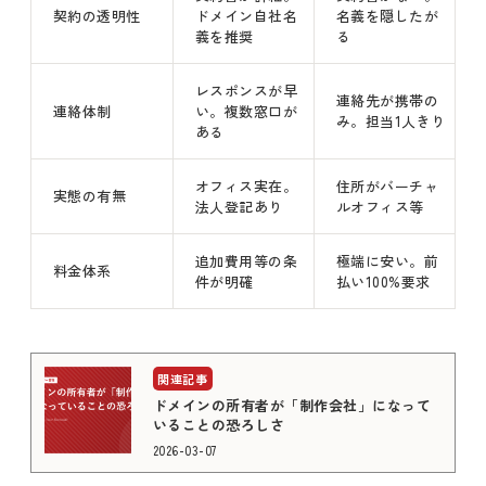
契約の透明性
ドメイン自社名
名義を隠したが
義を推奨
る
レスポンスが早
連絡先が携帯の
連絡体制
い。複数窓口が
み。担当1人きり
ある
オフィス実在。
住所がバーチャ
実態の有無
法人登記あり
ルオフィス等
追加費用等の条
極端に安い。前
料金体系
件が明確
払い100%要求
ドメインの所有者が「制作会社」になって
いることの恐ろしさ
2026-03-07