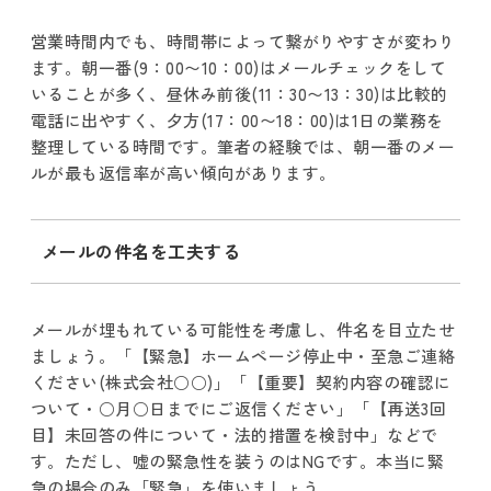
営業時間内でも、時間帯によって繋がりやすさが変わり
ます。朝一番(9：00〜10：00)はメールチェックをして
いることが多く、昼休み前後(11：30〜13：30)は比較的
電話に出やすく、夕方(17：00〜18：00)は1日の業務を
整理している時間です。筆者の経験では、朝一番のメー
ルが最も返信率が高い傾向があります。
メールの件名を工夫する
メールが埋もれている可能性を考慮し、件名を目立たせ
ましょう。「【緊急】ホームページ停止中・至急ご連絡
ください(株式会社○○)」「【重要】契約内容の確認に
ついて・○月○日までにご返信ください」「【再送3回
目】未回答の件について・法的措置を検討中」などで
す。ただし、嘘の緊急性を装うのはNGです。本当に緊
急の場合のみ「緊急」を使いましょう。